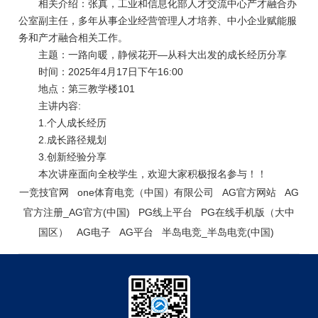
相关介绍：张真，工业和信息化部人才交流中心产才融合办
公室副主任，多年从事企业经营管理人才培养、中小企业赋能服
务和产才融合相关工作。
主题：一路向暖，静候花开—从科大出发的成长经历分享
时间：2025年4月17日下午16:00
地点：第三教学楼101
主讲内容:
1.个人成长经历
2.成长路径规划
3.创新经验分享
本次讲座面向全校学生，欢迎大家积极报名参与！！
一竞技官网
|
one体育电竞（中国）有限公司
|
AG官方网站
|
AG
官方注册_AG官方(中国)
|
PG线上平台
|
PG在线手机版（大中
国区）
|
AG电子
|
AG平台
|
半岛电竞_半岛电竞(中国)
|