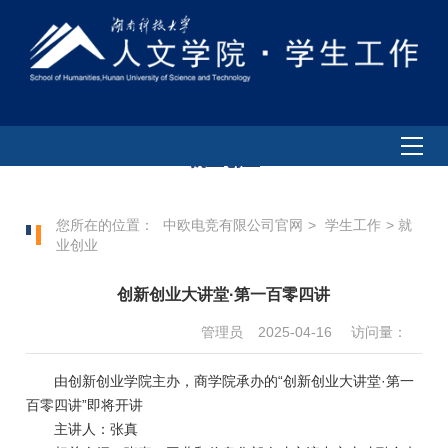
就业创业
您所在的位置：
中欧电竞有限公司官网
>
学生工作
> 就
业创业
创新创业大讲堂·第一百零四讲
管理员
2025-04-16
访问量：
由创新创业学院主办，商学院承办的“创新创业大讲堂·第一
百零四讲”即将开讲
主讲人：张真