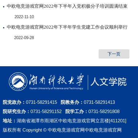
中欧电竞游戏官网2022年下半年入党积极分子培训圆满结束
2022-11-10
中欧电竞游戏官网2022年下半年学生党建工作会议顺利举行
2022-09-28
下一页
院党政办：
0731-58291415
院教务办：
0731-58291413
院研究生办：
0731-58291152
院学工办：
0731-58291808
地址：
湖南省湘潭市雨湖区中欧电竞游戏官网立言楼[411201]
版权所有 Copyright © 中欧电竞游戏官网中欧电竞游戏官网