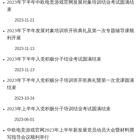
2023年下半年中欧电竞游戏官网发展对象培训结业考试圆满结
束
2023-11-21
2023年下半年发展对象培训班开班典礼及第一次专题辅导课顺
利开展
2023-11-13
2023年下半年入党积极分子结业考试圆满结束
2023-11-13
2023年下半年入党积极分子培训班开班典礼暨第一次党课圆满
结束
2023-10-24
2023年上半年入党积极分子培训结业考试圆满结束
2023-06-01
中欧电竞游戏官网2023年上半年新发展党员动员大会暨材料撰
写指导会议顺利举行