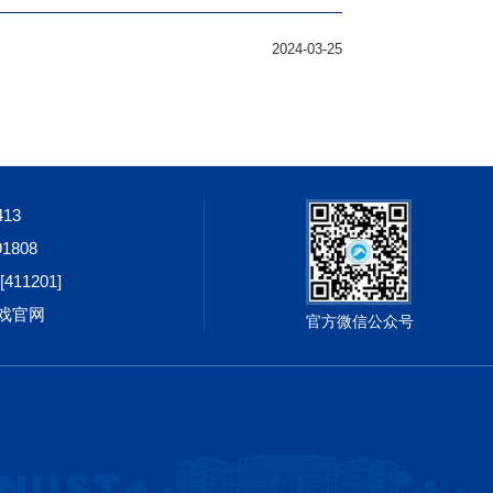
2024-03-25
413
91808
1201]
游戏官网
官方微信公众号