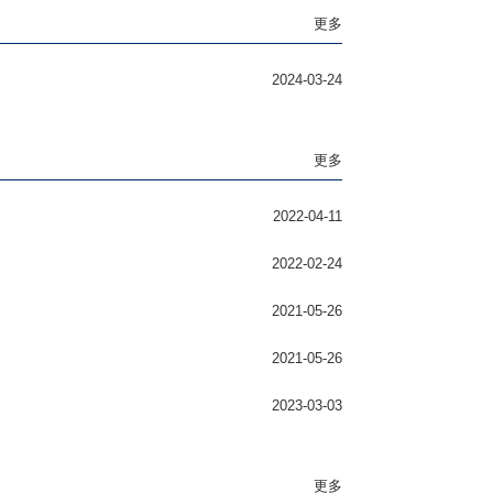
更多
2024-03-24
更多
2022-04-11
2022-02-24
2021-05-26
2021-05-26
2023-03-03
更多