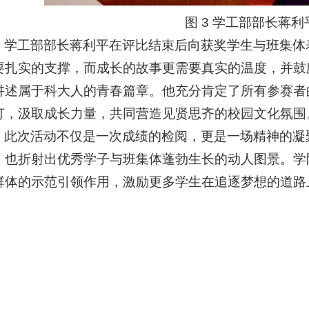
图 3 学工部部长蒋
学工部部长蒋利平在评比结束后向获奖学生与班集体
要扎实的支撑，而成长的故事更需要真实的温度，并鼓
讲述属于科大人的青春篇章。他充分肯定了所有参赛者
灯，汲取成长力量，共同营造见贤思齐的校园文化氛围
此次活动不仅是一次成绩的检阅，更是一场精神的凝
，也折射出优秀学子与班集体蓬勃生长的动人图景。学
群体的示范引领作用，激励更多学生在追逐梦想的道路