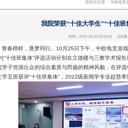
您所在位置：
中欧电竞
我院荣获“十佳大学生”“十佳班
时间：2025-10-26 03:15:00
访问量
青春榜样，逐梦同行。10月25日下午，中欧电竞游戏官网
”与“十佳班集体”评选活动分别在立德楼与三教学术报
院学子凭借出众的综合素质与昂扬的精神风貌，在评选中
文学五班获评“十佳班集体”，2022级新闻学专业赵慧孝