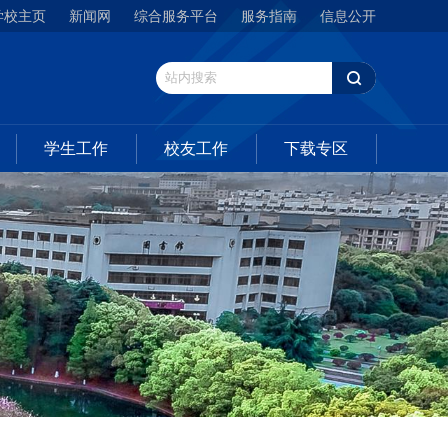
学校主页
新闻网
综合服务平台
服务指南
信息公开
学生工作
校友工作
下载专区